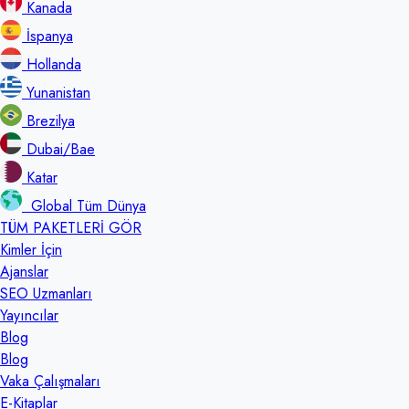
Kanada
İspanya
Hollanda
Yunanistan
Brezilya
Dubai/Bae
Katar
Global Tüm Dünya
TÜM PAKETLERİ GÖR
Kimler İçin
Ajanslar
SEO Uzmanları
Yayıncılar
Blog
Blog
Vaka Çalışmaları
E-Kitaplar