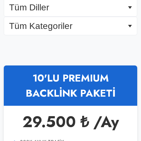
10'LU PREMIUM
BACKLİNK PAKETİ
29.500 ₺ /Ay