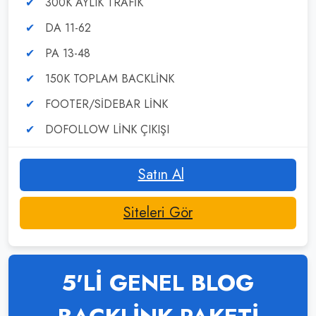
300K AYLIK TRAFİK
DA 11-62
PA 13-48
150K TOPLAM BACKLİNK
FOOTER/SİDEBAR LİNK
DOFOLLOW LİNK ÇIKIŞI
Satın Al
Siteleri Gör
5'Lİ GENEL BLOG