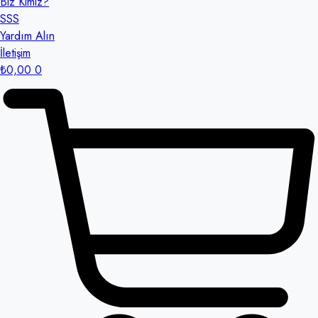
Biz Kimiz?
SSS
Yardım Alın
İletişim
₺
0,00
0