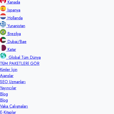
Kanada
İspanya
Hollanda
Yunanistan
Brezilya
Dubai/Bae
Katar
Global Tüm Dünya
TÜM PAKETLERİ GÖR
Kimler İçin
Ajanslar
SEO Uzmanları
Yayıncılar
Blog
Blog
Vaka Çalışmaları
E-Kitaplar