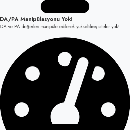
DA/PA Manipülasyonu Yok!
DA ve PA değerleri manipüle edilerek yükseltilmiş siteler yok!