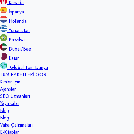
Kanada
İspanya
Hollanda
Yunanistan
Brezilya
Dubai/Bae
Katar
Global Tüm Dünya
TÜM PAKETLERİ GÖR
Kimler İçin
Ajanslar
SEO Uzmanları
Yayıncılar
Blog
Blog
Vaka Çalışmaları
E-Kitaplar