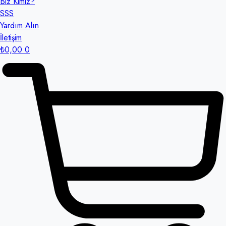
Biz Kimiz?
SSS
Yardım Alın
İletişim
₺
0,00
0