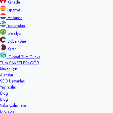
Kanada
İspanya
Hollanda
Yunanistan
Brezilya
Dubai/Bae
Katar
Global Tüm Dünya
TÜM PAKETLERİ GÖR
Kimler İçin
Ajanslar
SEO Uzmanları
Yayıncılar
Blog
Blog
Vaka Çalışmaları
E-Kitaplar