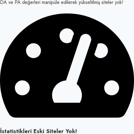
DA ve PA değerleri manipüle edilerek yükseltilmiş siteler yok!
İstatistikleri Eski Siteler Yok!