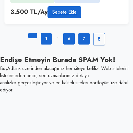
3.500 TL/Ay
Sepete Ekle
…
1
6
7
8
Endişe Etmeyin
Burada
SPAM
Yok!
BuyAdLink üzerinden alacağınız her siteye kefiliz! Web sitelerini
listelemeden önce, seo uzmanlarımız detaylı
analizler gerçekleştiriyor ve en kaliteli siteleri portföyümüze dahil
ediyor.