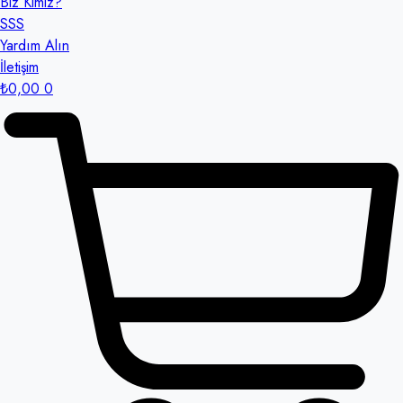
Biz Kimiz?
SSS
Yardım Alın
İletişim
₺
0,00
0