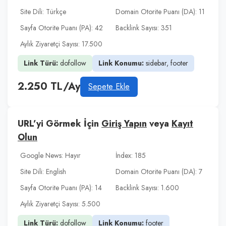
Site Dili: Türkçe
Domain Otorite Puanı (DA): 11
Sayfa Otorite Puanı (PA): 42
Backlink Sayısı: 351
Aylık Ziyaretçi Sayısı: 17.500
Link Türü:
dofollow
Link Konumu:
sidebar, footer
2.250 TL/Ay
Sepete Ekle
URL’yi Görmek İçin
Giriş Yapın
veya
Kayıt
Olun
Google News: Hayır
İndex: 185
Site Dili: English
Domain Otorite Puanı (DA): 7
Sayfa Otorite Puanı (PA): 14
Backlink Sayısı: 1.600
Aylık Ziyaretçi Sayısı: 5.500
Link Türü:
dofollow
Link Konumu:
footer